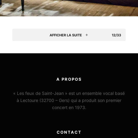
AFFICHER LA SUITE
12/33
A PROPOS
« Les feux de Saint-Jean » est un ensemble vocal basé
à Lectoure (32700 – Gers) qui a produit son premier
concert en 1973.
CONTACT